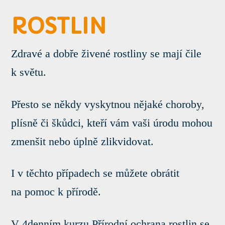
ROSTLIN
Zdravé a dobře živené rostliny se mají čile
k světu.
Přesto se někdy vyskytnou nějaké choroby,
plísně či škůdci, kteří vám vaši úrodu mohou
zmenšit nebo úplně zlikvidovat.
I v těchto případech se můžete obrátit
na pomoc k přírodě.
V 4denním kurzu Přírodní ochrana rostlin se