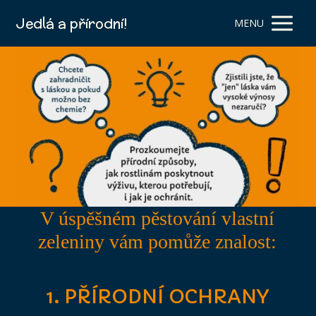
Jedlá a přírodní!
MENU
V úspěšném pěstování vlastní
zeleniny vám pomůže znalost:
1. PŘÍRODNÍ OCHRANY