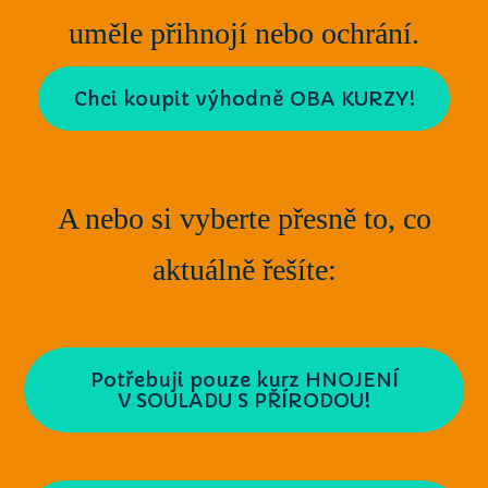
uměle přihnojí nebo ochrání.
Chci koupit výhodně OBA KURZY!
A nebo si vyberte přesně to, co
aktuálně řešíte:
Potřebuji pouze kurz HNOJENÍ
V SOULADU S PŘÍRODOU!