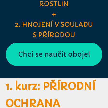
ROSTLIN
+
2. HNOJENÍ V SOULADU
S PŘÍRODOU
Chci se naučit oboje!
1. kurz: PŘÍRODNÍ
OCHRANA