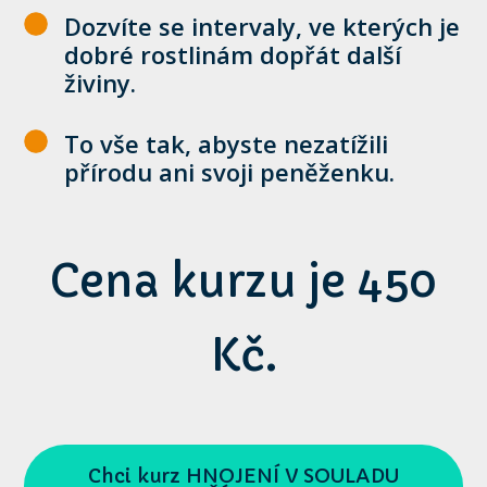
Dozvíte se intervaly, ve kterých je
dobré rostlinám dopřát další
živiny.
To vše tak, abyste nezatížili
přírodu ani svoji peněženku.
Cena kurzu je 450
Kč.
Chci kurz HNOJENÍ V SOULADU