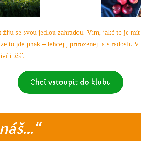
t žiju se svou jedlou zahradou. Vím, jaké to je mít
e to jde jinak – lehčeji, přirozeněji a s radostí. V
ví i těší.
Chci vstoupit do klubu
znáš…“