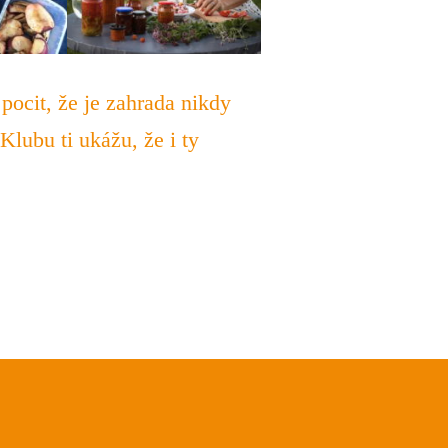
 pocit, že je zahrada nikdy
 Klubu ti ukážu, že i ty