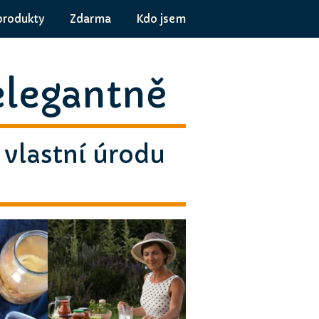
produkty
Zdarma
Kdo jsem
elegantně
t vlastní úrodu