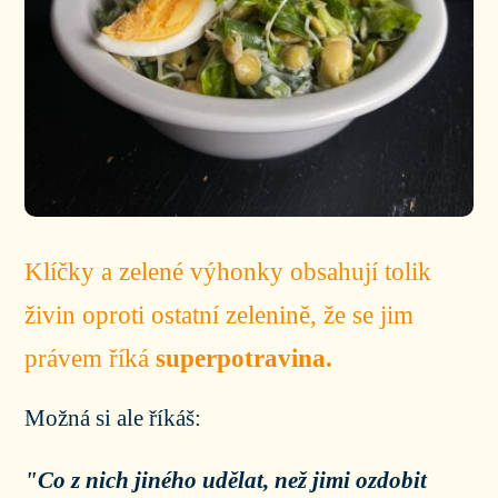
Klíčky a zelené výhonky obsahují tolik
živin oproti ostatní zelenině, že se jim
právem říká
superpotravina.
Možná si ale říkáš:
"Co z nich jiného udělat, než jimi ozdobit