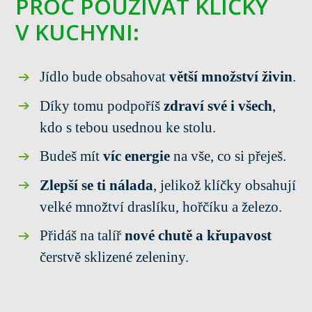
PROČ POUŽÍVAT KLÍČKY
V KUCHYNI:
Jídlo bude obsahovat
větší množství živin
.
Díky tomu podpoříš
zdraví své i všech
,
kdo s tebou usednou ke stolu.
Budeš mít
víc energie
na vše, co si přeješ.
Zlepší se ti nálada
, jelikož klíčky obsahují
velké množtví draslíku, hořčíku a železo.
Přidáš na talíř
nové chutě a křupavost
čerstvě sklizené zeleniny.