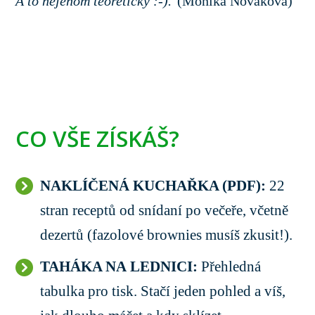
A to nejenom teoreticky :-)."
(Monika Nováková)
CO VŠE ZÍSKÁŠ?
NAKLÍČENÁ KUCHAŘKA (PDF):
22
stran receptů od snídaní po večeře, včetně
dezertů (fazolové brownies musíš zkusit!).
TAHÁKA NA LEDNICI:
Přehledná
tabulka pro tisk. Stačí jeden pohled a víš,