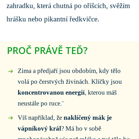
zahradku, která chutná po oříšcích, svěžím
hrášku nebo pikantní ředkvičce.
PROČ PRÁVĚ TEĎ?
Zima a předjaří jsou obdobím, kdy tělo
volá po čerstvých živinách. Klíčky jsou
koncentrovanou energií
, kterou máš
neustále po ruce.¨
Víš například, že
naklíčený mák je
vápníkový král
? Má ho v sobě