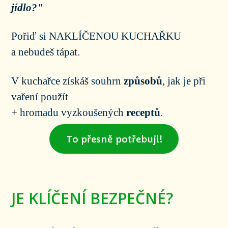
jídlo?"
Pořiď si NAKLÍČENOU KUCHAŘKU
a nebudeš tápat.
V kuchařce získáš souhrn
způsobů
, jak je při
vaření použít
+ hromadu vyzkoušených
receptů
.
To přesně potřebuji!
JE KLÍČENÍ BEZPEČNÉ?