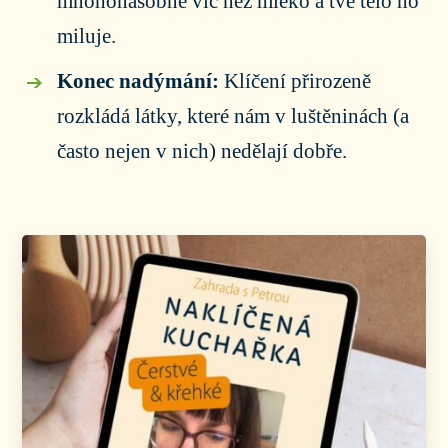
mnohonásobně víc než mléko a tvé tělo ho
miluje.
Konec nadýmání:
Klíčení přirozeně
rozkládá látky, které nám v luštěninách (a
často nejen v nich) nedělají dobře.