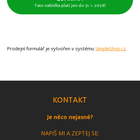
Tato nabídka platí jen do 31. 1. 2026!
Prodejní formulář je vytvořen v systému
SimpleShop.cz
.
KONTAKT
Je něco nejasné?
NAPIŠ MI A ZEPTEJ SE: