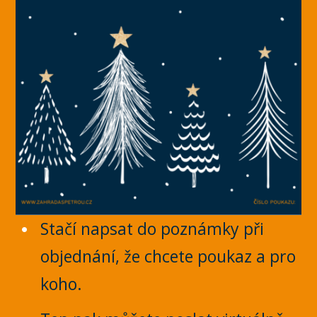
Stačí napsat do poznámky při
objednání, že chcete poukaz a pro
koho.