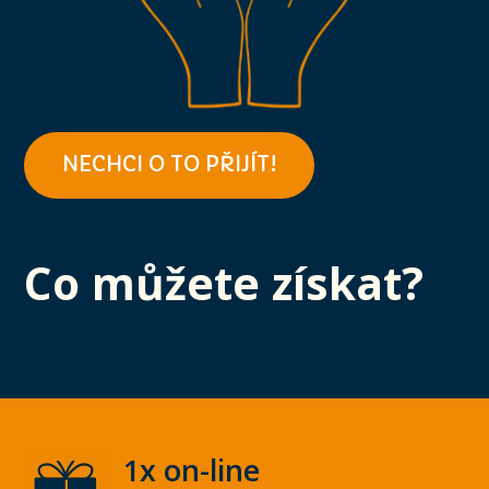
NECHCI O TO PŘIJÍT!
Co můžete získat?
1x on-line