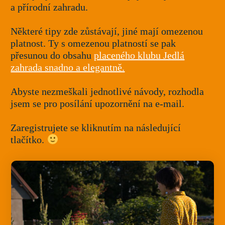
a přírodní zahradu.
Některé tipy zde zůstávají, jiné mají omezenou
platnost. Ty s omezenou platností se pak
přesunou do obsahu
placeného klubu Jedlá
zahrada snadno a elegantně.
Abyste nezmeškali jednotlivé návody, rozhodla
jsem se pro posílání upozornění na e-mail.
Zaregistrujete se kliknutím na následující
tlačítko.