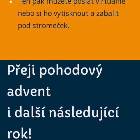
Ten pak můžete poslat virtuálně
nebo si ho vytisknout a zabalit
pod stromeček.
Přeji pohodový
advent
i další následující
rok!