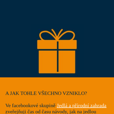
A JAK TOHLE VŠECHNO VZNIKLO?
Ve facebookové skupině
Jedlá a přírodní zahrada
zveřejňuji čas od času návody, jak na jedlou