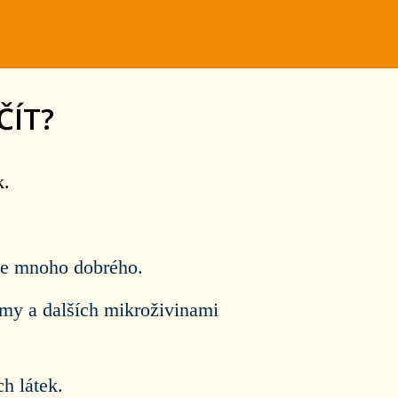
ČÍT?
k.
ese mnoho dobrého.
ymy a dalších mikroživinami
h látek.