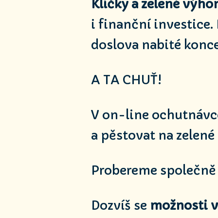
Klíčky a zelené výho
i finanční investice.
doslova nabité konc
A TA CHUŤ!
V on-line ochutnávc
a pěstovat na zelené
Probereme společn
Dozvíš se
možnosti 