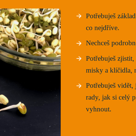
Potřebuješ základ
co nejdříve.
Nechceš podrobnos
Potřebuješ zjistit
misky a klíčidla, 
Potřebuješ vidět, 
rady, jak si celý 
vyhnout.