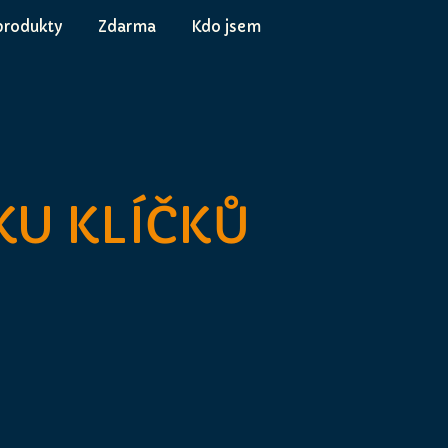
produkty
Zdarma
Kdo jsem
KU KLÍČKŮ