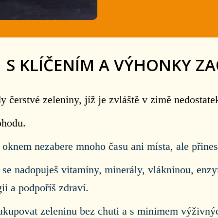
 S KLÍČENÍM A VÝHONKY ZA
y čerstvé zeleniny, jíž je zvláště v zimě nedostate
ohodu.
za oknem nezabere mnoho času ani místa, ale přin
 se nadopuješ vitamíny, minerály, vlákninou, enz
ii a podpoříš zdraví.
akupovat zeleninu bez chuti a s minimem výživnýc