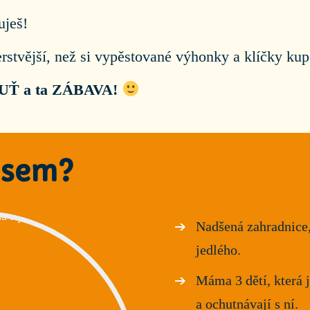
uješ!
čerstvější, než si vypěstované výhonky a klíčky kup
CHUŤ a ta ZÁBAVA!
jsem?
Nadšená zahradnice,
jedlého.
Máma 3 dětí, která j
a ochutnávají s ní.