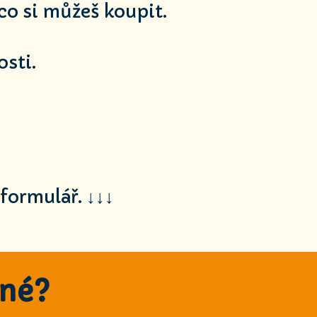
co si můžeš koupit.
osti.
formulář. ↓↓↓
dné?