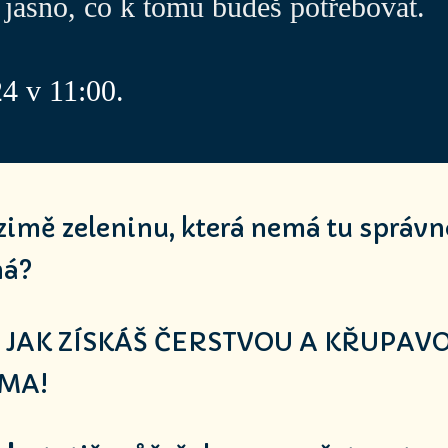
jasno, co k tomu budeš potřebovat.
4 v 11:00.
zimě zeleninu, která nemá tu správno
há?
 JAK ZÍSKÁŠ ČERSTVOU A KŘUPAV
MA!