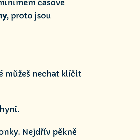
 minimem časové
ny
, proto jsou
ré můžeš nechat klíčit
hyni.
honky. Nejdřív pěkně