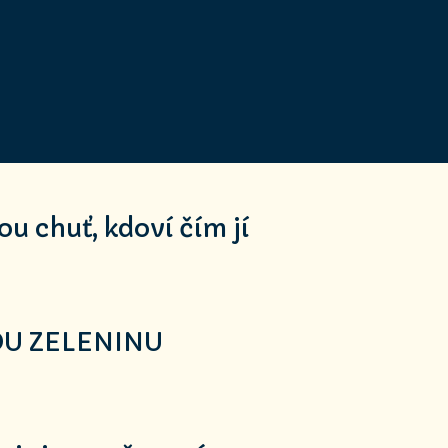
u chuť, kdoví čím jí
OU ZELENINU