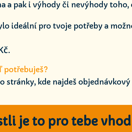
a a pak i výhody či nevýhody toho, 
ylo ideální pro tvoje potřeby a možn
Kč.
eď potřebuješ?
to stránky, kde najdeš objednávkový 
estli je to pro tebe vho