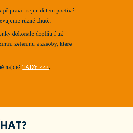
 připravit nejen dětem poctivé
jevujeme různé chutě.
onky dokonale doplňují už
zimní zeleninu a zásoby, které
ně najdeš
TADY >>>
.
ÍHAT?