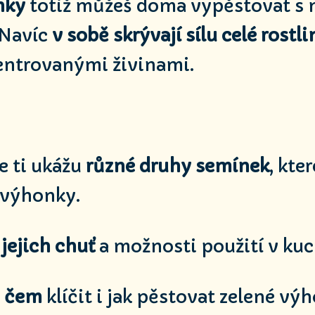
nky
totiž můžeš doma vypěstovat s
 Navíc
v sobě skrývají sílu celé rostli
entrovanými živinami.
e ti ukážu
různé druhy semínek
, kte
 výhonky.
ě
jejich chuť
a možnosti použití v kuc
v čem
klíčit i jak pěstovat zelené vý