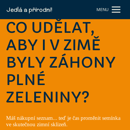
Jedlá a přírodní!
MENU
CO UDĚLAT,
ABY I V ZIMĚ
BYLY ZÁHONY
PLNÉ
ZELENINY?
Máš nákupní seznam... teď je čas proměnit semínka
ve skutečnou zimní sklizeň.