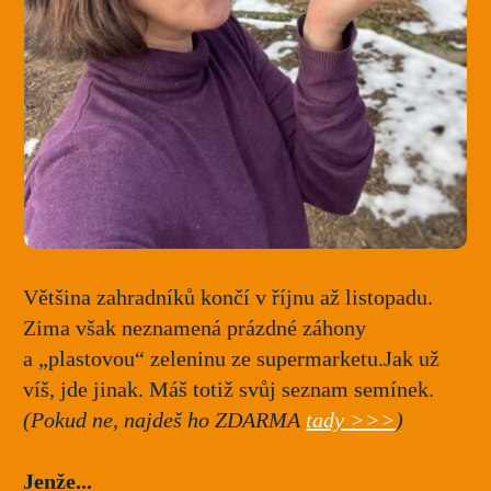
Většina zahradníků končí v říjnu až listopadu.
Zima však neznamená prázdné záhony
a „plastovou“ zeleninu ze supermarketu.Jak už
víš, jde jinak. Máš totiž svůj seznam semínek.
(Pokud ne, najdeš ho ZDARMA
tady >>>
)
Jenže...