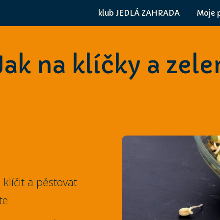
klub JEDLÁ ZAHRADA
Moje 
k na klíčky a zele
líčit a pěstovat
te