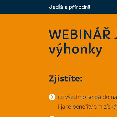
Jedlá a přírodní!
WEBINÁŘ Ja
výhonky
Zjistíte:
co všechno se dá doma k
i jaké benefity tím získá