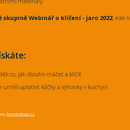
atními materiály.
 skupině Webinář o klíčení - jaro 2022
, kde 
ískáte:
děli co, jak dlouho máčet a klíčit
e uměli uplatnit klíčky a výhonky v kuchyni
tému
SimpleShop.cz
.