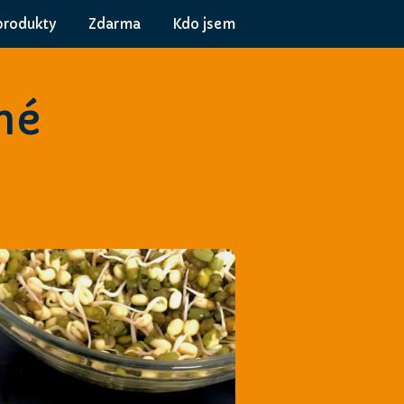
produkty
Zdarma
Kdo jsem
né