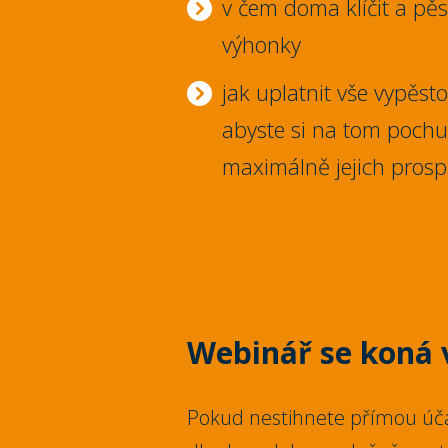
v čem doma klíčit a pěs
výhonky
jak uplatnit vše vypěst
abyste si na tom pochut
maximálně jejich prosp
Webinář se koná v
Pokud nestihnete přímou úča