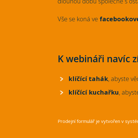
dlouhou dobu společně s ost
Vše se koná ve
facebookové
K webináři navíc z
klíčící tahák
, abyste vě
klíčící kuchařku
, abyst
Prodejní formulář je vytvořen v sys