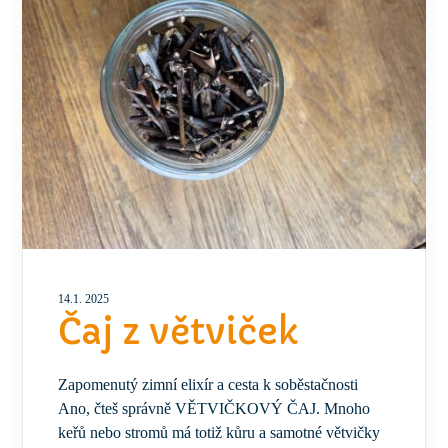
14.1. 2025
Čaj z větviček
Zapomenutý zimní elixír a cesta k soběstačnosti
Ano, čteš správně VĚTVIČKOVÝ ČAJ. Mnoho
keřů nebo stromů má totiž kůru a samotné větvičky