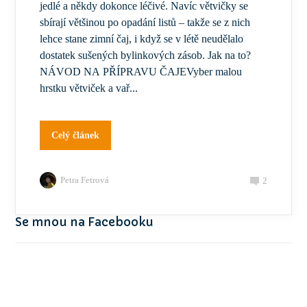
jedlé a někdy dokonce léčivé. Navíc větvičky se
sbírají většinou po opadání listů – takže se z nich
lehce stane zimní čaj, i když se v létě neudělalo
dostatek sušených bylinkových zásob. Jak na to?
NÁVOD NA PŘÍPRAVU ČAJEVyber malou
hrstku větviček a vař...
Celý článek
Petra Fetrová
2
Se mnou na Facebooku