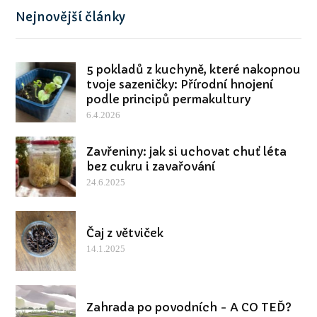
Nejnovější články
5 pokladů z kuchyně, které nakopnou
tvoje sazeničky: Přírodní hnojení
podle principů permakultury
6.4.2026
Zavřeniny: jak si uchovat chuť léta
bez cukru i zavařování
24.6.2025
Čaj z větviček
14.1.2025
Zahrada po povodních - A CO TEĎ?