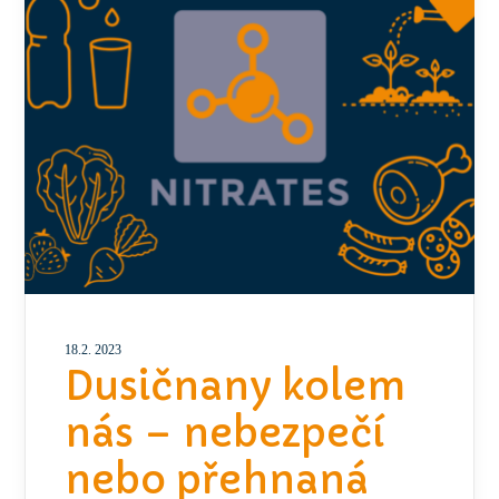
18.2. 2023
Dusičnany kolem
nás – nebezpečí
nebo přehnaná