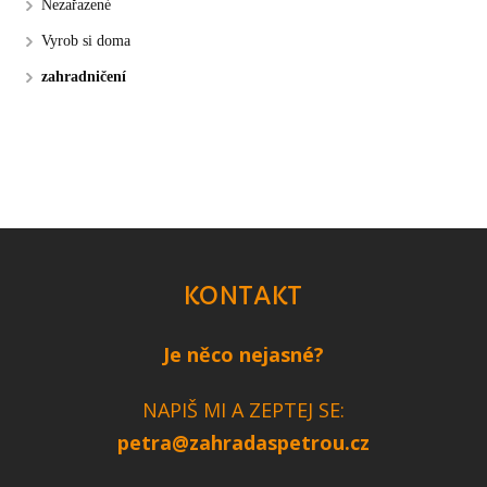
Nezařazené
Vyrob si doma
zahradničení
KONTAKT
Je něco nejasné?
NAPIŠ MI A ZEPTEJ SE:
petra@zahradaspetrou.cz