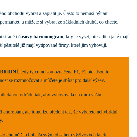
ého obchodu vybrat a zaplatit je. Často to nemusí být ani
supermarket, a můžete si vybrat ze základních druhů, co chcete.
í straně i
časový harmonogram
, kdy je vyset, přesadit a jaké mají
 pěstitelé již mají vytipované firmy, které jim vyhovují.
HYBRIDNÍ
, tedy ty co nejsou označena F1, F2 atd. Jsou to
nost se rozmnožovat a můžete je sbírat pro další výsev.
htit danou odrůdu tak, aby vyhovovala na míru vašim
či chorobám, ale tomu lze předejít tak, že vyberete nehybridní
y.
sto chutnější a bohatší svým obsahem výživových látek.