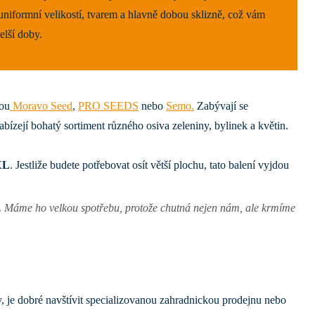
uniformní velikostí, tvarem a hlavně dobou sklizně, což vám
lší doby.
sou
Moravo Seed
,
PRO SEEDS
nebo
Semo.
Zabývají se
abízejí bohatý sortiment různého osiva zeleniny, bylinek a květin.
XL
. Jestliže budete potřebovat osít větší plochu, tato balení vyjdou
.
Máme ho velkou spotřebu, protože chutná nejen nám, ale krmíme
y, je dobré navštívit specializovanou zahradnickou prodejnu nebo