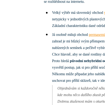
se rozhlédnout na internetu.
Velký výběr má slovenský obchod
netypicky v jednotlivých plastových
Základní charakteristiku dané odrůd
Já osobně miluji obchod
permasemi
zahrad je mi blízký svým přístupem 
nabízených semínek a pečlivě vybírá
Chce hlavně, aby se dané rostliny 
Proto hledá
původní nehybridní 
vysvětlí postup, jak si pro příští s
Někomu může připadat jeho nabídka 
uschovat pro příští sklizeň, tak v i
Objednávám si každoročně někol
kde mohu něco dalšího zkusit pě
Dobrou zkušenost mám s
okurk