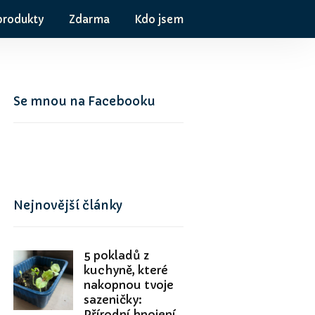
produkty
Zdarma
Kdo jsem
Se mnou na Facebooku
Nejnovější články
5 pokladů z
kuchyně, které
nakopnou tvoje
sazeničky:
Přírodní hnojení