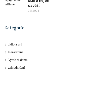
které nejen
osvěží
7.5.2024
Kategorie
Jídlo a pití
Nezařazené
Vyrob si doma
zahradničení