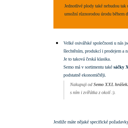
Jednotlivé plody také nebudou tak 
umožní různorodou úrodu během de
Velké osivářské společnosti u nás j
šlechtěním, produkcí i prodejem a n
Je to taková česká klasika.
Semo má v sortimentu také
sáčky 
podstatně ekonomičtěji.
Nakupuji od
Semo XXL hrášek
s ním i zvířátka z okolí :).
Jestliže máte nějaké specifické požadavk