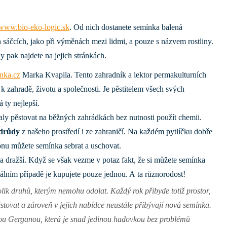
www.bio-eko-logic.sk
. Od nich dostanete semínka balená
 sáčcích, jako při výměnách mezi lidmi, a pouze s názvem rostliny.
y pak najdete na jejich stránkách.
nka.cz
Marka Kvapila. Tento zahradník a lektor permakulturních
k zahradě, životu a společnosti. Je pěstitelem všech svých
 ty nejlepší.
daly pěstovat na běžných zahrádkách bez nutnosti použít chemii.
odrůdy
z našeho prostředí i ze zahraničí. Na každém pytlíčku dobře
ezónu můžete semínka sebrat a uschovat.
dražší. Když se však vezme v potaz fakt, že si můžete semínka
deálním případě je kupujete pouze jednou. A ta různorodost!
ik druhů, kterým nemohu odolat. Každý rok přibyde totiž prostor,
stovat a zároveň v jejich nabídce neustále přibývají nová semínka.
ou Gerganou
, která je snad jedinou hadovkou bez problémů