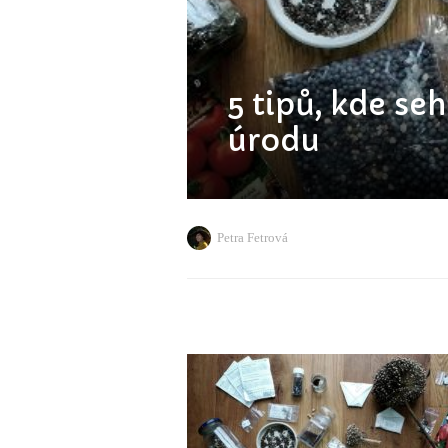
5 tipů, kde se
úrodu
Petra Fetrová