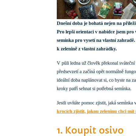
Dnešní doba je bohatá nejen na příležito
Pro lepší orientaci v nabídce jsem pro 
semínka pro vysetí na vlastní zahradě.
k zelenině z vlastní zahrádky.
V půli ledna už člověk překonal sváteční
předsevzetí a začíná opět normálně fungo
ideální doba naplánovat si, co byste na za
kroky patří sehnat si potřebná semínka.
Jestli uvítáte pomoc zjistit, jaká semínka
krocích zjistit, jakou zeleninu chci mí
1. Koupit osivo