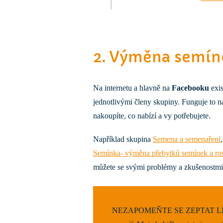
2. Výměna semín
Na internetu a hlavně na
Facebooku
exis
jednotlivými členy skupiny. Funguje to 
nakoupíte, co nabízí a vy potřebujete.
Například skupina
Semena a semenaření
Semínka- výměna přebytků semínek a ros
můžete se svými problémy a zkušenostmi s
NEZAPOMEŇTE SE ZEPTAT LIDÍ 