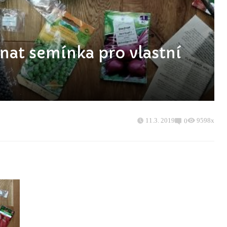
hnat semínka pro vlastní
11.3. 2019
9598x
0