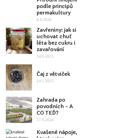
podle principů
permakultury
6.4.2026
Zavřeniny: jak si
uchovat chuť
léta bez cukru i
zavařování
24.6.2025
Čaj z větviček
14.1.2025
Zahrada po
povodních - A
CO TEĎ?
17.9.2024
Kvašené nápoje,