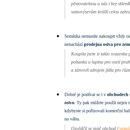
pěstovatelnou u nás i bez sklení
samovýsevům krášlí celou zahr
Semínka nemusíte nakoupit vždy od 
nenachází
prodejna osiva pro zem
Koupila jsem si takto svazenku p
pohanku a lupinu pro osetí pru
a zároveň zdrojem jídla pro různ
Dobré je podívat se i v
obchodech s
osivo
. Ty pak můžete použít nejen n
kdybyste si pořizovali komerční ba
na váhu.
Osvědčil se mně obchod
Farmář