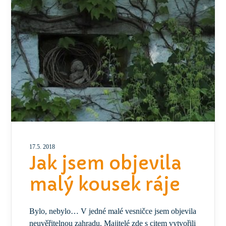
17.5. 2018
Jak jsem objevila
malý kousek ráje
Bylo, nebylo… V jedné malé vesničce jsem objevila
neuvěřitelnou zahradu. Majitelé zde s citem vytvořili