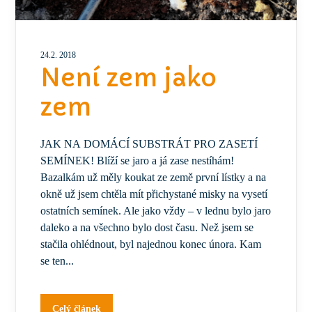
24.2. 2018
Není zem jako
zem
JAK NA DOMÁCÍ SUBSTRÁT PRO ZASETÍ
SEMÍNEK! Blíží se jaro a já zase nestíhám!
Bazalkám už měly koukat ze země první lístky a na
okně už jsem chtěla mít přichystané misky na vysetí
ostatních semínek. Ale jako vždy – v lednu bylo jaro
daleko a na všechno bylo dost času. Než jsem se
stačila ohlédnout, byl najednou konec února. Kam
se ten...
Celý článek