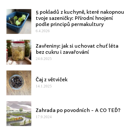
5 pokladů z kuchyně, které nakopnou
tvoje sazeničky: Přírodní hnojení
podle principů permakultury
6.4.2026
Zavřeniny: jak si uchovat chuť léta
bez cukru i zavařování
24.6.2025
Čaj z větviček
14.1.2025
Zahrada po povodních - A CO TEĎ?
17.9.2024