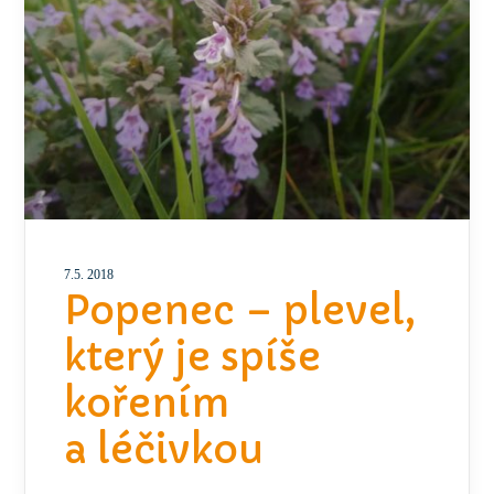
7.5. 2018
Popenec – plevel,
který je spíše
kořením
a léčivkou