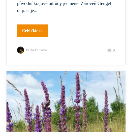
původní krajové odrůdy ječmene. Zároveň Gengel
o. p. s. je...
Celý článek
Petra Fetrová
0