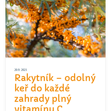
20.9. 2021
Rakytník – odolný
keř do každé
zahrady plný
vitamínu C