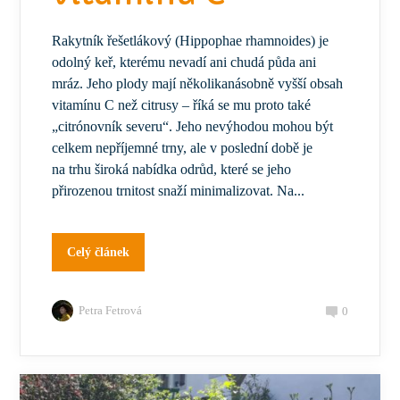
Rakytník řešetlákový (Hippophae rhamnoides) je
odolný keř, kterému nevadí ani chudá půda ani
mráz. Jeho plody mají několikanásobně vyšší obsah
vitamínu C než citrusy – říká se mu proto také
„citrónovník severu“. Jeho nevýhodou mohou být
celkem nepříjemné trny, ale v poslední době je
na trhu široká nabídka odrůd, které se jeho
přirozenou trnitost snaží minimalizovat. Na...
Celý článek
Petra Fetrová
0